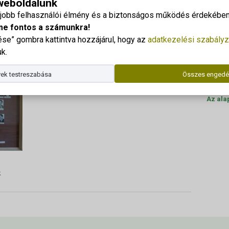
 weboldalunk
eszthelyi agrárkémikusok
Georgi
gjobb felhasználói élmény és a biztonságos működés érdekében 
Cím: 83
me fontos a számunkra!
e” gombra kattintva hozzájárul, hogy az
adatkezelési szabályz
Dr. Kor
k.
Telefo
ek testreszabása
Összes engedé
E-mail
Az ala
k