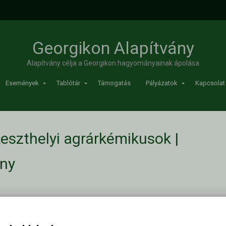
Georgikon Alapítvány
Alapítvány célja a Georgikon hagyományainak ápolása
Események
Tablótár
Támogatás
Pályázatok
Kapcsolat
eszthelyi agrárkémikusok |
ány
rkémikusok
/
1984-ben végzett keszthelyi agrárkémikusok
Kapc