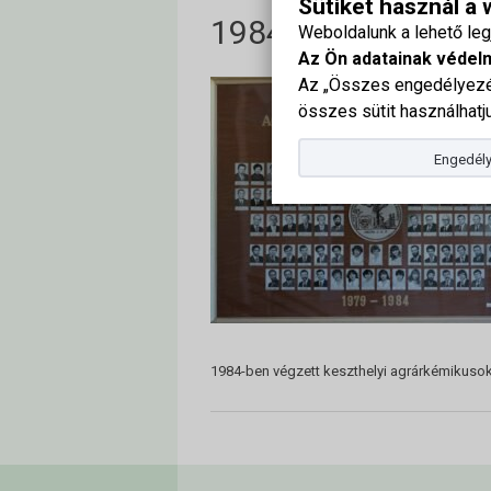
Sütiket használ a
1984-ben végzett k
Weboldalunk a lehető le
Az Ön adatainak védel
Az „Összes engedélyezés
összes sütit használhatju
Engedély
1984-ben végzett keszthelyi agrárkémikuso