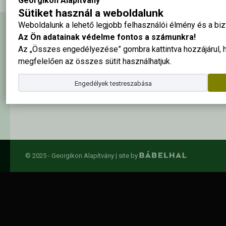
Georgikon Alapítvány
Sütiket használ a weboldalunk
Weboldalunk a lehető legjobb felhasználói élmény és a b
Hírlevél feliratkozás
Az Ön adatainak védelme fontos a számunkra!
Az „Összes engedélyezése” gombra kattintva hozzájárul,
megfelelően az összes sütit használhatjuk.
Elolvastam és elfogadom az
adatkezelési szabályzatban
foglalta
Engedélyek testreszabása
© 2025 - Georgikon Alapítvány |
site by