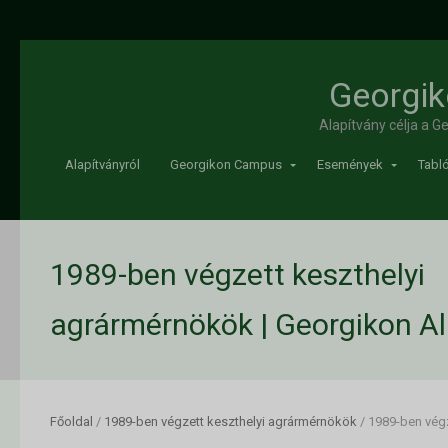
Georgik
Alapítvány célja a 
Alapítványról
Georgikon Campus
Események
Tabló
1989-ben végzett keszthelyi
agrármérnökök | Georgikon Al
Főoldal
/
1989-ben végzett keszthelyi agrármérnökök
/
1989-ben végz