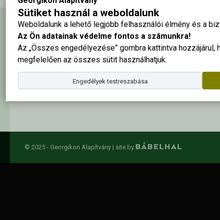
Georgikon Alapítvány
Sütiket használ a weboldalunk
Weboldalunk a lehető legjobb felhasználói élmény és a b
Hírlevél feliratkozás
Az Ön adatainak védelme fontos a számunkra!
Az „Összes engedélyezése” gombra kattintva hozzájárul,
megfelelően az összes sütit használhatjuk.
Elolvastam és elfogadom az
adatkezelési szabályzatban
foglalta
Engedélyek testreszabása
© 2025 - Georgikon Alapítvány |
site by