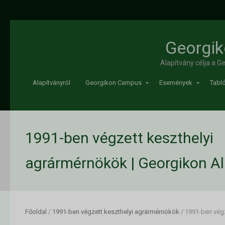
Georgik
Alapítvány célja a 
Alapítványról
Georgikon Campus
Események
Tabló
1991-ben végzett keszthelyi
agrármérnökök | Georgikon Al
Főoldal
/
1991-ben végzett keszthelyi agrármérnökök
/
1991-ben végz