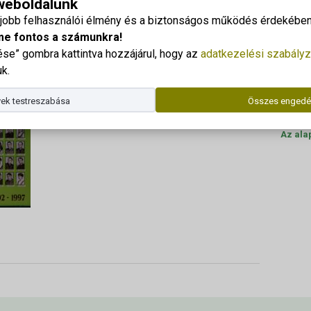
 weboldalunk
keszthelyi agrármérnökök
Georgi
gjobb felhasználói élmény és a biztonságos működés érdekében 
Cím: 83
me fontos a számunkra!
e” gombra kattintva hozzájárul, hogy az
adatkezelési szabályz
Dr. Kor
k.
Telefo
ek testreszabása
Összes engedé
E-mail
Az ala