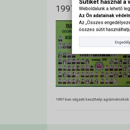
Sütiket használ a
1997-ben végzett 
Weboldalunk a lehető le
Az Ön adatainak védel
Az „Összes engedélyezés
összes sütit használhatju
Engedély
1997-ben végzett keszthelyi agrármérnökök