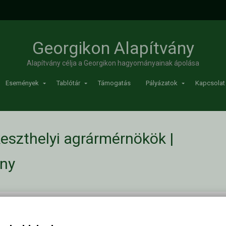
Georgikon Alapítvány
Alapítvány célja a Georgikon hagyományainak ápolása
Események
Tablótár
Támogatás
Pályázatok
Kapcsolat
eszthelyi agrármérnökök |
ány
rmérnökök
/
1997-ben végzett keszthelyi agrármérnökök
Kapc