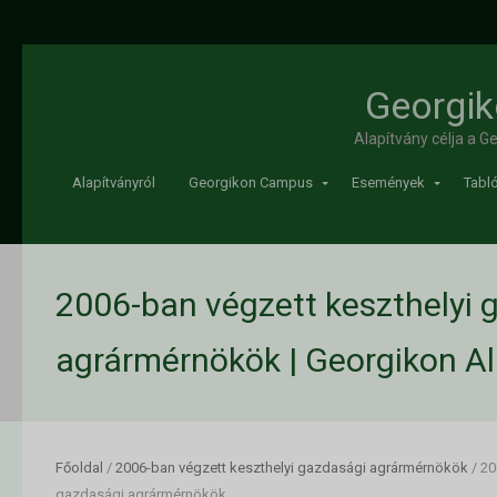
Georgik
Alapítvány célja a 
Alapítványról
Georgikon Campus
Események
Tabló
2006-ban végzett keszthelyi 
agrármérnökök | Georgikon Al
Főoldal
/
2006-ban végzett keszthelyi gazdasági agrármérnökök
/
20
gazdasági agrármérnökök