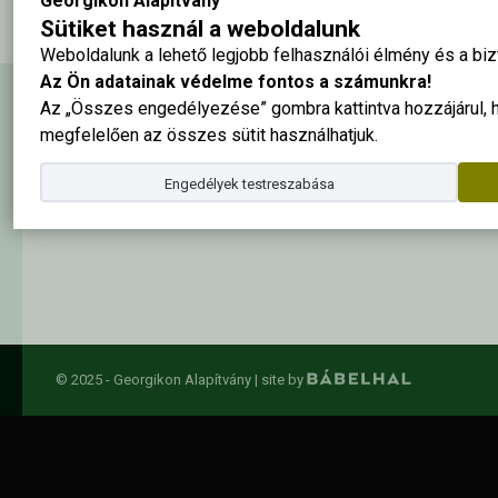
Georgikon Alapítvány
Sütiket használ a weboldalunk
Weboldalunk a lehető legjobb felhasználói élmény és a b
Az Ön adatainak védelme fontos a számunkra!
Az „Összes engedélyezése” gombra kattintva hozzájárul,
Hírlevél feliratkozás
megfelelően az összes sütit használhatjuk.
Engedélyek testreszabása
Elolvastam és elfogadom az
adatkezelési szabályzatban
foglalta
© 2025 - Georgikon Alapítvány |
site by