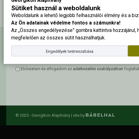
Georgikon Alapítvány
2009-ben végzett keszthelyi turizmus-vendéglátás hallgatók
Sütiket használ a weboldalunk
Weboldalunk a lehető legjobb felhasználói élmény és a b
Az Ön adatainak védelme fontos a számunkra!
Az „Összes engedélyezése” gombra kattintva hozzájárul,
megfelelően az összes sütit használhatjuk.
Hírlevél feliratkozás
Engedélyek testreszabása
Elolvastam és elfogadom az
adatkezelési szabályzatban
foglalta
© 2025 - Georgikon Alapítvány |
site by