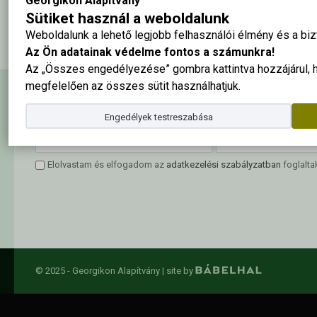
Georgikon Alapítvány
2010-ben végzett keszthelyi természetvédelmi mérnök hallgatók
Sütiket használ a weboldalunk
Weboldalunk a lehető legjobb felhasználói élmény és a b
Az Ön adatainak védelme fontos a számunkra!
Az „Összes engedélyezése” gombra kattintva hozzájárul,
megfelelően az összes sütit használhatjuk.
Hírlevél feliratkozás
Engedélyek testreszabása
Elolvastam és elfogadom az
adatkezelési szabályzatban
foglalta
© 2025 - Georgikon Alapítvány |
site by