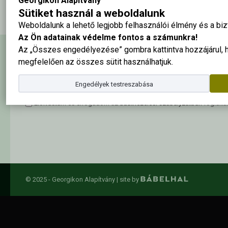
Georgikon Alapítvány
Sütiket használ a weboldalunk
Weboldalunk a lehető legjobb felhasználói élmény és a b
Az Ön adatainak védelme fontos a számunkra!
Az „Összes engedélyezése” gombra kattintva hozzájárul,
Hírlevél feliratkozás
megfelelően az összes sütit használhatjuk.
Engedélyek testreszabása
Elolvastam és elfogadom az
adatkezelési szabályzatban
foglalta
© 2025 - Georgikon Alapítvány |
site by