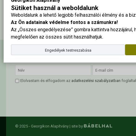
Georgikon Alapítvány
Sütiket használ a weboldalunk
2020-ban végzett keszthelyi vidékfejlesztési és gazdasági agrármér
Weboldalunk a lehető legjobb felhasználói élmény és a b
Az Ön adatainak védelme fontos a számunkra!
Az „Összes engedélyezése” gombra kattintva hozzájárul,
megfelelően az összes sütit használhatjuk.
Engedélyek testreszabása
Hírlevél feliratkozás
Elolvastam és elfogadom az
adatkezelési szabályzatban
foglalta
© 2025 - Georgikon Alapítvány |
site by