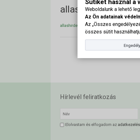
Sütiket használ a
allashirdetes_bios
Weboldalunk a lehető le
Az Ön adatainak védel
Az „Összes engedélyezés
allashirdetes_bioszentandras_kerteszetvez
összes sütit használhatju
Engedély
Hírlevél feliratkozás
Elolvastam és elfogadom az
adatkezelés