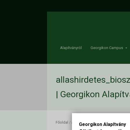
Alapítványról
Georgikon Campus
allashirdetes_bios
| Georgikon Alapít
Főoldal
/
allashirdetes_bioszentandras_ker
Georgikon Alapítvány