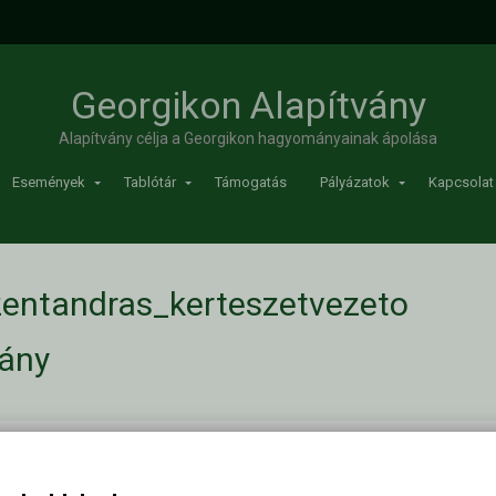
Georgikon Alapítvány
Alapítvány célja a Georgikon hagyományainak ápolása
Események
Tablótár
Támogatás
Pályázatok
Kapcsolat
zentandras_kerteszetvezeto
vány
teszetvezeto
/
allashirdetes_bioszentandras_kerteszetvezeto
Kapc