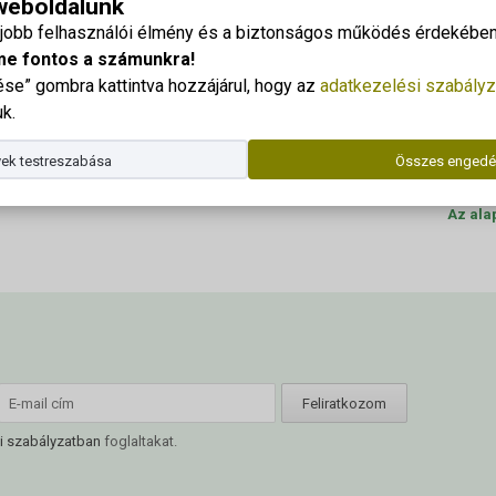
 weboldalunk
zentandras_kerteszetvezeto
Georgi
gjobb felhasználói élmény és a biztonságos működés érdekében 
Cím: 83
me fontos a számunkra!
e” gombra kattintva hozzájárul, hogy az
adatkezelési szabályz
eto
Dr. Kor
k.
Telefo
ek testreszabása
Összes engedé
E-mail
Az ala
i szabályzatban
foglaltakat.