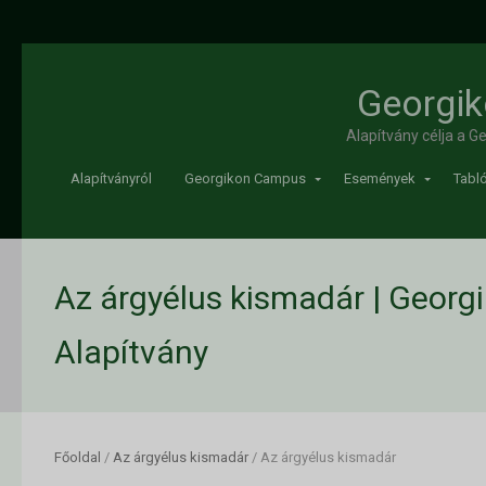
Georgik
Alapítvány célja a 
Alapítványról
Georgikon Campus
Események
Tabló
Az árgyélus kismadár | Georg
Alapítvány
Főoldal
/
Az árgyélus kismadár
/
Az árgyélus kismadár