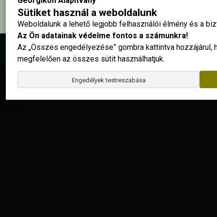
Georgikon Alapítvány
Sütiket használ a weboldalunk
Weboldalunk a lehető legjobb felhasználói élmény és a b
Az Ön adatainak védelme fontos a számunkra!
Az „Összes engedélyezése” gombra kattintva hozzájárul,
© 2025 - Georgikon Alapítvány |
site by
megfelelően az összes sütit használhatjuk.
Engedélyek testreszabása