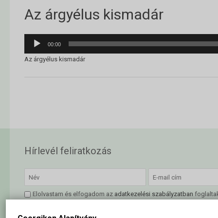
Az árgyélus kismadár
Audió
00:00
lejátszó
Az árgyélus kismadár
Hírlevél feliratkozás
Elolvastam és elfogadom az
adatkezelési szabályzatban
foglalta