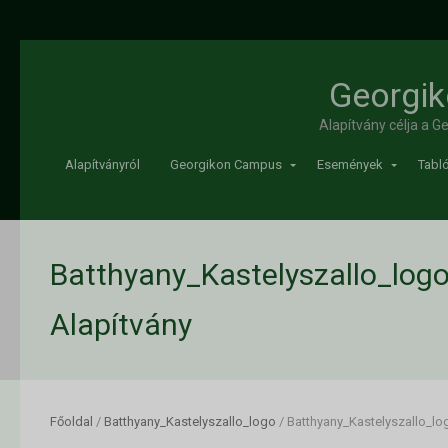
Georgik
Alapítvány célja a 
Alapítványról
Georgikon Campus
Események
Tabló
Batthyany_Kastelyszallo_logo
Alapítvány
Főoldal
/
Batthyany_Kastelyszallo_logo
/
Batthyany_Kastelyszallo_lo