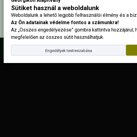
Georgikon Alapítvány
Elolvastam és elfogadom az
adatkezelési szabályzatban
foglalta
Sütiket használ a weboldalunk
Weboldalunk a lehető legjobb felhasználói élmény és a b
Az Ön adatainak védelme fontos a számunkra!
Az „Összes engedélyezése” gombra kattintva hozzájárul,
megfelelően az összes sütit használhatjuk.
© 2025 - Georgikon Alapítvány |
site by
Engedélyek testreszabása