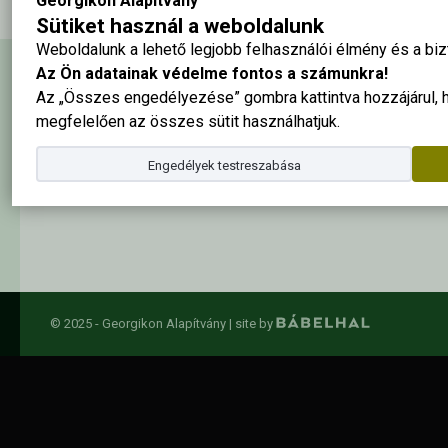
Georgikon Alapítvány
Sütiket használ a weboldalunk
Weboldalunk a lehető legjobb felhasználói élmény és a b
Az Ön adatainak védelme fontos a számunkra!
Hírlevél feliratkozás
Az „Összes engedélyezése” gombra kattintva hozzájárul,
megfelelően az összes sütit használhatjuk.
Engedélyek testreszabása
Elolvastam és elfogadom az
adatkezelési szabályzatban
foglalta
© 2025 - Georgikon Alapítvány |
site by