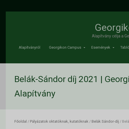
Georgik
Alapítvány célja a 
Alapítványról
Georgikon Campus
Események
Tabló
Belák-Sándor díj 2021 | Georg
Alapítvány
Főoldal
/
Pályázatok oktatóknak, kutatóknak
/
Belák Sándor-díj
/
Belá