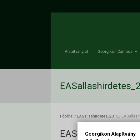
Alapítványról
Georgikon Campus
EASallashirdetes_2
Főoldal
/
EASallashirdetes_2015
/
EASallash
EASallashirdetes_
Georgikon Alapítvány