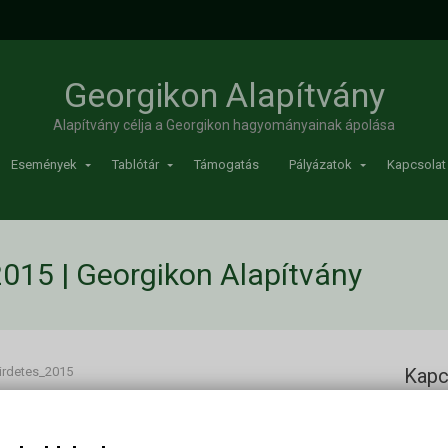
Georgikon Alapítvány
Alapítvány célja a Georgikon hagyományainak ápolása
Események
Tablótár
Támogatás
Pályázatok
Kapcsolat
015 | Georgikon Alapítvány
irdetes_2015
Kapc
2015
Georgi
Cím: 83