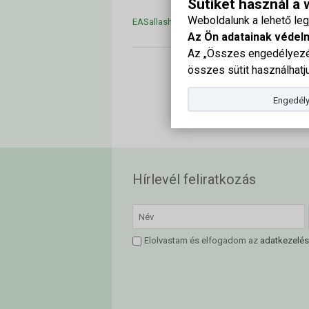
Sütiket használ a
Weboldalunk a lehető le
EASallashirdetes_2015
Az Ön adatainak védel
Az „Összes engedélyezés
összes sütit használhatju
Engedély
Hírlevél feliratkozás
Elolvastam és elfogadom az
adatkezelés