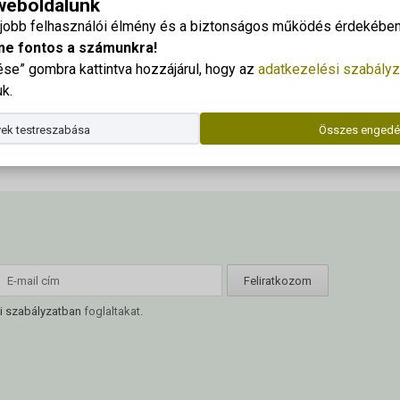
 weboldalunk
gjobb felhasználói élmény és a biztonságos működés érdekében 
Dr. Kor
me fontos a számunkra!
Telefo
e” gombra kattintva hozzájárul, hogy az
adatkezelési szabályz
E-mail
k.
Az ala
ek testreszabása
Összes engedé
i szabályzatban
foglaltakat.