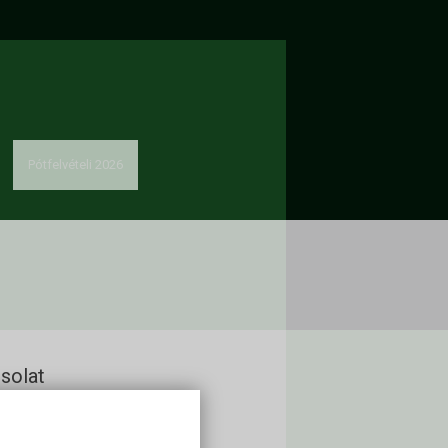
Pótfelvételi 2026
solat
kon Alapítvány
60 Keszthely, Deák Ferenc u. 16.