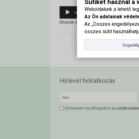
Sütiket használ a
Weboldalunk a lehető le
Audió
00:00
Az Ön adatainak védel
lejátszó
Ellopták szívemet
Az „Összes engedélyezés
összes sütit használhatju
Engedély
Hírlevél feliratkozás
Elolvastam és elfogadom az
adatkezelés