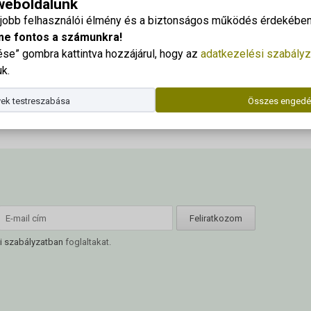
 weboldalunk
gjobb felhasználói élmény és a biztonságos működés érdekében 
A
00:00
Dr. Kor
me fontos a számunkra!
hangerő
Telefo
e” gombra kattintva hozzájárul, hogy az
adatkezelési szabályz
növeléséhez,
E-mail
k.
illetőleg
csökkentéséhez
Az ala
ek testreszabása
Összes engedé
a
Fel/Le
billentyűket
kell
használni.
i szabályzatban
foglaltakat.