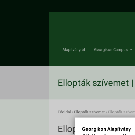
Alapítványról
Georgikon Campus
Ellopták szívemet 
Főoldal
/
Ellopták szívemet
/
Ellopták szíve
Ellopták szívemet
Georgikon Alapítvány