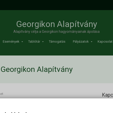
Georgikon Alapítvány
Alapítvány célja a Georgikon hagyományainak ápolása
Események
Tablótár
Támogatás
Pályázatok
Kapcsolat
| Georgikon Alapítvány
met
Kapc
Georgi
Cím: 83