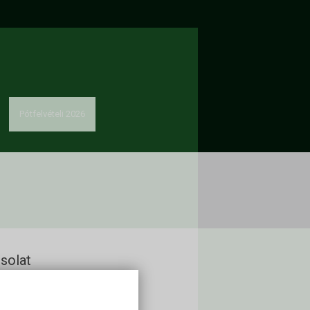
Pótfelvételi 2026
solat
kon Alapítvány
60 Keszthely, Deák Ferenc u. 16.