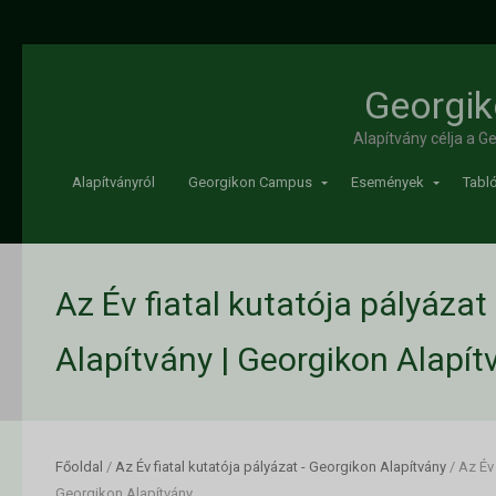
Georgik
Alapítvány célja a 
Alapítványról
Georgikon Campus
Események
Tabló
Az Év fiatal kutatója pályáza
Alapítvány | Georgikon Alapít
Főoldal
/
Az Év fiatal kutatója pályázat - Georgikon Alapítvány
/
Az Év 
Georgikon Alapítvány