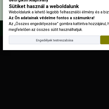
Georgikon Alapítvány
Sütiket használ a weboldalunk
Weboldalunk a lehető legjobb felhasználói élmény és a b
Az Ön adatainak védelme fontos a számunkra!
Az „Összes engedélyezése” gombra kattintva hozzájárul,
© 2025 - Georgikon Alapítvány |
site by
megfelelően az összes sütit használhatjuk.
Engedélyek testreszabása