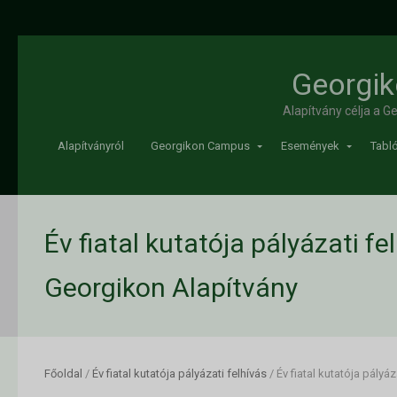
Georgik
Alapítvány célja a 
Alapítványról
Georgikon Campus
Események
Tabló
Év fiatal kutatója pályázati fel
Georgikon Alapítvány
Főoldal
/
Év fiatal kutatója pályázati felhívás
/
Év fiatal kutatója pályáz