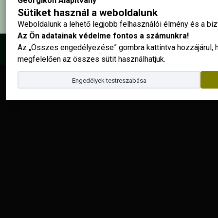
Georgikon Alapítvány
Sütiket használ a weboldalunk
Weboldalunk a lehető legjobb felhasználói élmény és a b
Az Ön adatainak védelme fontos a számunkra!
Az „Összes engedélyezése” gombra kattintva hozzájárul,
© 2025 - Georgikon Alapítvány |
site by
megfelelően az összes sütit használhatjuk.
Engedélyek testreszabása