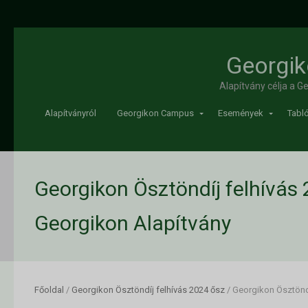
Georgik
Alapítvány célja a 
Alapítványról
Georgikon Campus
Események
Tabló
Georgikon Ösztöndíj felhívás 
Georgikon Alapítvány
Főoldal
/
Georgikon Ösztöndíj felhívás 2024 ősz
/
Georgikon Ösztöndí