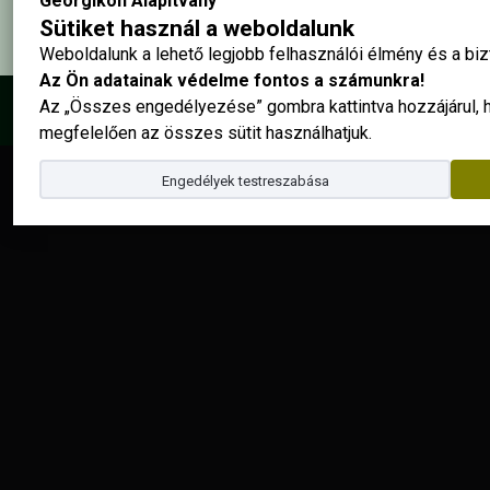
Georgikon Alapítvány
Sütiket használ a weboldalunk
Weboldalunk a lehető legjobb felhasználói élmény és a b
Az Ön adatainak védelme fontos a számunkra!
Az „Összes engedélyezése” gombra kattintva hozzájárul,
© 2025 - Georgikon Alapítvány |
site by
megfelelően az összes sütit használhatjuk.
Engedélyek testreszabása