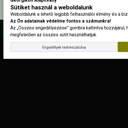
Georgikon Alapítvány
Sütiket használ a weboldalunk
Weboldalunk a lehető legjobb felhasználói élmény és a b
Az Ön adatainak védelme fontos a számunkra!
Az „Összes engedélyezése” gombra kattintva hozzájárul,
© 2025 - Georgikon Alapítvány |
site by
megfelelően az összes sütit használhatjuk.
Engedélyek testreszabása