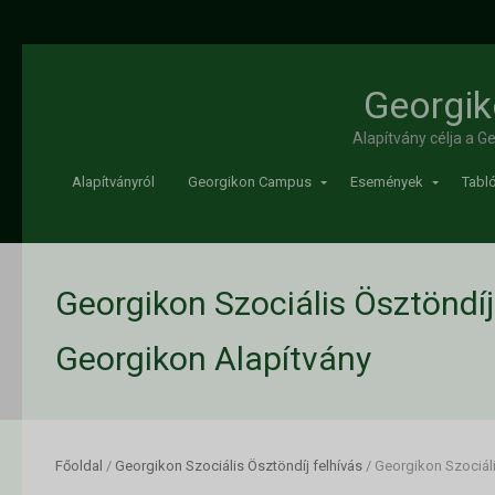
Georgik
Alapítvány célja a 
Alapítványról
Georgikon Campus
Események
Tabló
Georgikon Szociális Ösztöndíj 
Georgikon Alapítvány
Főoldal
/
Georgikon Szociális Ösztöndíj felhívás
/
Georgikon Szociáli