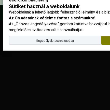
Georgikon Alapítvány
Sütiket használ a weboldalunk
Weboldalunk a lehető legjobb felhasználói élmény és a b
© 2025 - Georgikon Alapítvány |
site by
Az Ön adatainak védelme fontos a számunkra!
Az „Összes engedélyezése” gombra kattintva hozzájárul,
megfelelően az összes sütit használhatjuk.
Engedélyek testreszabása