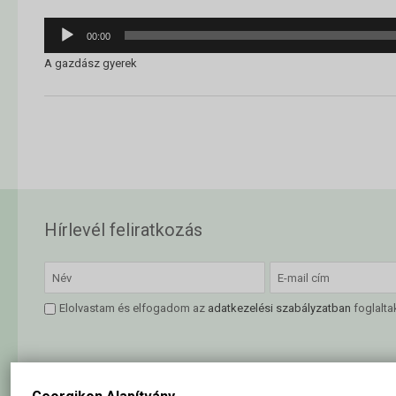
Audió
00:00
lejátszó
A gazdász gyerek
Hírlevél feliratkozás
Elolvastam és elfogadom az
adatkezelési szabályzatban
foglalta