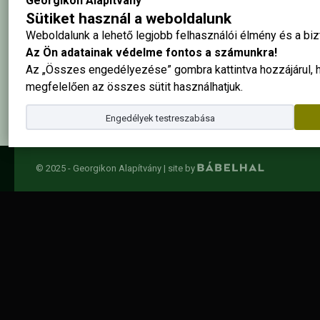
Georgikon Alapítvány
Sütiket használ a weboldalunk
Weboldalunk a lehető legjobb felhasználói élmény és a b
Az Ön adatainak védelme fontos a számunkra!
Elolvastam és elfogadom az
adatkezelési szabályzatban
foglalta
Az „Összes engedélyezése” gombra kattintva hozzájárul,
megfelelően az összes sütit használhatjuk.
Engedélyek testreszabása
© 2025 - Georgikon Alapítvány |
site by