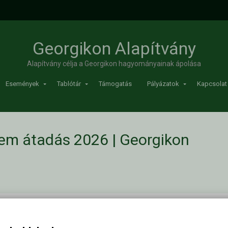
Georgikon Alapítvány
Alapítvány célja a Georgikon hagyományainak ápolása
Események
Tablótár
Támogatás
Pályázatok
Kapcsolat
em átadás 2026 | Georgikon
/
Georgikon Emlékérem átadás 2026
Kapc