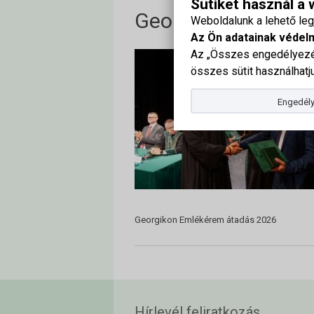
Sütiket használ a
Georgikon Emléké
Weboldalunk a lehető le
Az Ön adatainak védel
Az „Összes engedélyezés
összes sütit használhatju
Engedély
Georgikon Emlékérem átadás 2026
Hírlevél feliratkozás