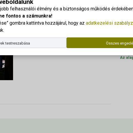
 weboldalunk
rem átadás 2026
Georgi
gjobb felhasználói élmény és a biztonságos működés érdekében 
Cím: 83
me fontos a számunkra!
e” gombra kattintva hozzájárul, hogy az
adatkezelési szabályz
Dr. Kor
k.
Telefo
ek testreszabása
Összes engedé
E-mail
Az ala