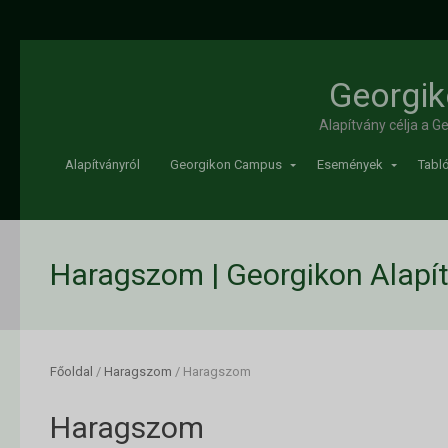
Georgik
Alapítvány célja a 
Alapítványról
Georgikon Campus
Események
Tabló
Haragszom | Georgikon Alapí
Főoldal
/
Haragszom
/
Haragszom
Haragszom