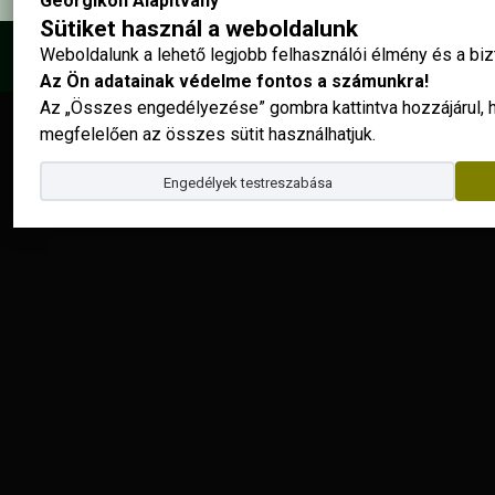
Georgikon Alapítvány
Sütiket használ a weboldalunk
Weboldalunk a lehető legjobb felhasználói élmény és a b
© 2025 - Georgikon Alapítvány |
site by
Az Ön adatainak védelme fontos a számunkra!
Az „Összes engedélyezése” gombra kattintva hozzájárul,
megfelelően az összes sütit használhatjuk.
Engedélyek testreszabása