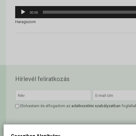
Audió
00:00
lejátszó
Haragszom
Hírlevél feliratkozás
Elolvastam és elfogadom az
adatkezelési szabályzatban
foglalta