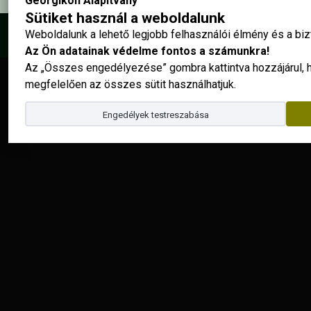
Georgikon Alapítvány
Sütiket használ a weboldalunk
Weboldalunk a lehető legjobb felhasználói élmény és a b
© 2025 - Georgikon Alapítvány |
site by
Az Ön adatainak védelme fontos a számunkra!
Az „Összes engedélyezése” gombra kattintva hozzájárul,
megfelelően az összes sütit használhatjuk.
Engedélyek testreszabása