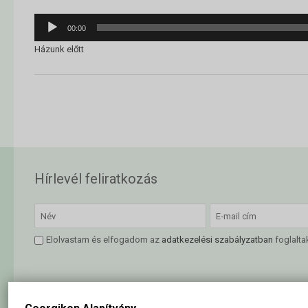
Audió
00:00
lejátszó
Házunk előtt
Hírlevél feliratkozás
Elolvastam és elfogadom az
adatkezelési szabályzatban
foglalta