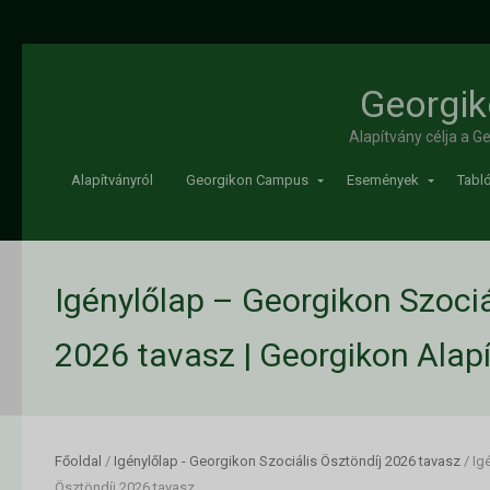
Georgik
Alapítvány célja a 
Alapítványról
Georgikon Campus
Események
Tabló
Igénylőlap – Georgikon Szociá
2026 tavasz | Georgikon Alap
Főoldal
/
Igénylőlap - Georgikon Szociális Ösztöndíj 2026 tavasz
/
Ig
Ösztöndíj 2026 tavasz