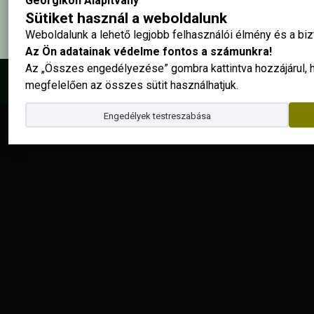
Georgikon Alapítvány
Sütiket használ a weboldalunk
Weboldalunk a lehető legjobb felhasználói élmény és a b
Az Ön adatainak védelme fontos a számunkra!
Az „Összes engedélyezése” gombra kattintva hozzájárul,
© 2025 - Georgikon Alapítvány |
site by
megfelelően az összes sütit használhatjuk.
Engedélyek testreszabása