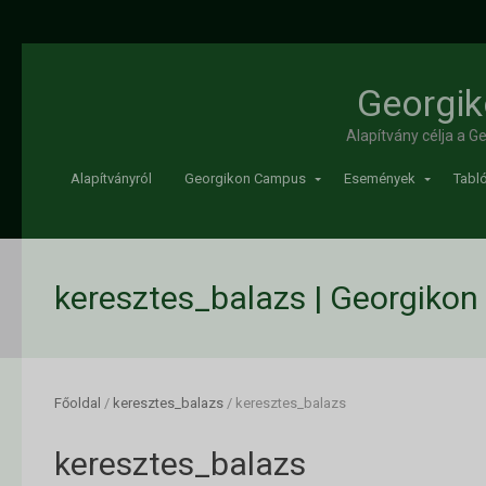
Georgik
Alapítvány célja a 
Alapítványról
Georgikon Campus
Események
Tabló
keresztes_balazs | Georgikon
Főoldal
/
keresztes_balazs
/
keresztes_balazs
keresztes_balazs