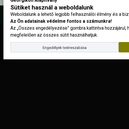
Georgikon Alapítvány
Sütiket használ a weboldalunk
Weboldalunk a lehető legjobb felhasználói élmény és a b
© 2025 - Georgikon Alapítvány |
site by
Az Ön adatainak védelme fontos a számunkra!
Az „Összes engedélyezése” gombra kattintva hozzájárul,
megfelelően az összes sütit használhatjuk.
Engedélyek testreszabása