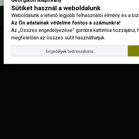
Georgikon Alapítvány
Sütiket használ a weboldalunk
Weboldalunk a lehető legjobb felhasználói élmény és a b
© 2025 - Georgikon Alapítvány |
site by
Az Ön adatainak védelme fontos a számunkra!
Az „Összes engedélyezése” gombra kattintva hozzájárul,
megfelelően az összes sütit használhatjuk.
Engedélyek testreszabása