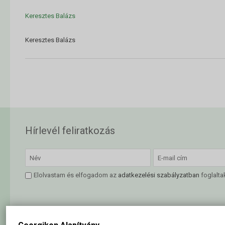
Keresztes Balázs
Keresztes Balázs
Hírlevél feliratkozás
Elolvastam és elfogadom az
adatkezelési szabályzatban
foglalta