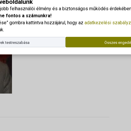
 weboldalunk
gjobb felhasználói élmény és a biztonságos működés érdekében 
Dr. Kor
me fontos a számunkra!
Telefo
e” gombra kattintva hozzájárul, hogy az
adatkezelési szabályz
E-mail
k.
Az ala
ek testreszabása
Összes engedé