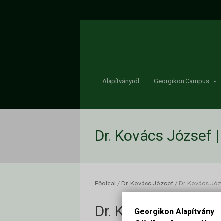
Alapítványról
Georgikon Campus
Dr. Kovács József 
Főoldal
/
Dr. Kovács József
/
Dr. Kovács Jó
Dr. Kovács József
Georgikon Alapítvány