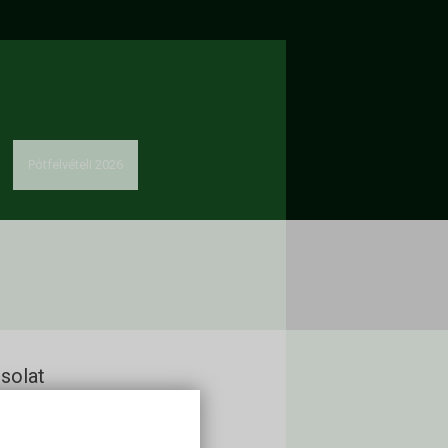
Pótfelvételi 2026
solat
kon Alapítvány
60 Keszthely, Deák Ferenc u. 16.