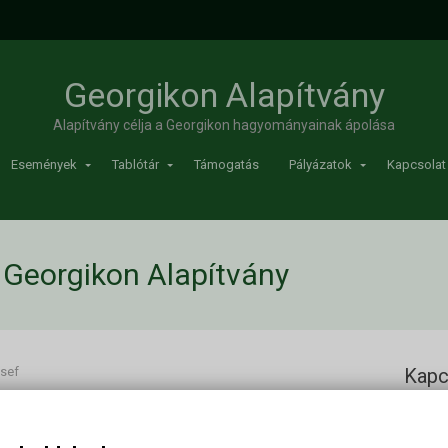
Georgikon Alapítvány
Alapítvány célja a Georgikon hagyományainak ápolása
Események
Tablótár
Támogatás
Pályázatok
Kapcsolat
| Georgikon Alapítvány
zsef
Kapc
Georgi
Cím: 83