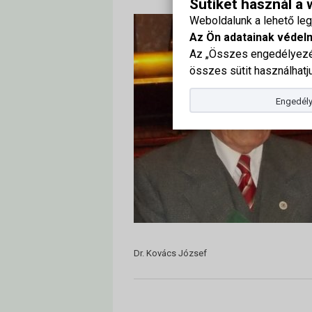
Sütiket használ a
Weboldalunk a lehető le
Az Ön adatainak védel
Az „Összes engedélyezés
összes sütit használhatju
Engedély
Dr. Kovács József