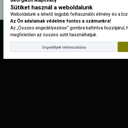
Georgikon Alapítvány
Sütiket használ a weboldalunk
Weboldalunk a lehető legjobb felhasználói élmény és a b
Az Ön adatainak védelme fontos a számunkra!
Az „Összes engedélyezése” gombra kattintva hozzájárul,
© 2025 - Georgikon Alapítvány |
site by
megfelelően az összes sütit használhatjuk.
Engedélyek testreszabása