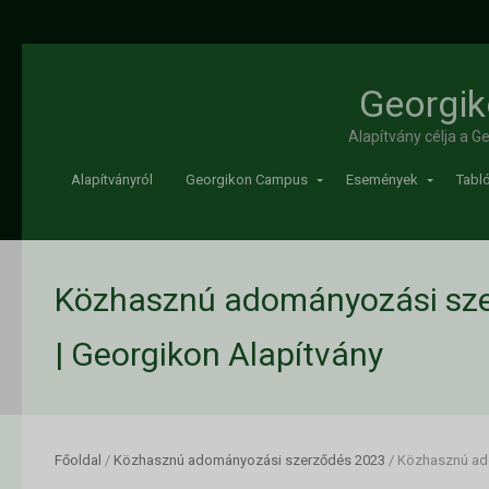
Georgik
Alapítvány célja a 
Alapítványról
Georgikon Campus
Események
Tabló
Közhasznú adományozási sz
| Georgikon Alapítvány
Főoldal
/
Közhasznú adományozási szerződés 2023
/
Közhasznú ad