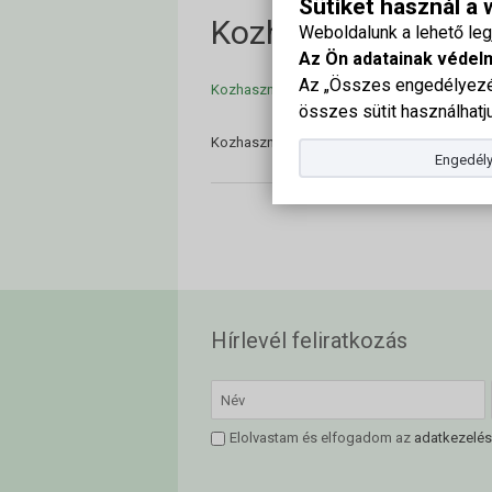
Sütiket használ a
Kozhasznusagi_b
Weboldalunk a lehető le
Az Ön adatainak védel
Az „Összes engedélyezés
Kozhasznusagi_beszamolo_2021
összes sütit használhatju
Kozhasznusagi_beszamolo_2021
Engedély
Hírlevél feliratkozás
Elolvastam és elfogadom az
adatkezelés