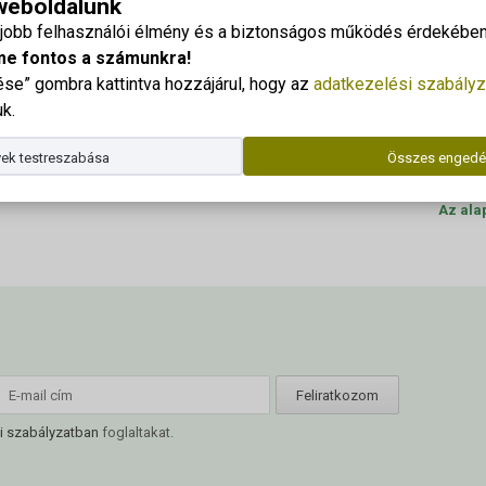
 weboldalunk
eszamolo_2021
Georgi
gjobb felhasználói élmény és a biztonságos működés érdekében 
Cím: 83
me fontos a számunkra!
e” gombra kattintva hozzájárul, hogy az
adatkezelési szabályz
Dr. Kor
k.
Telefo
ek testreszabása
Összes engedé
E-mail
Az ala
i szabályzatban
foglaltakat.