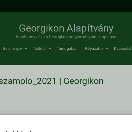
Georgikon Alapítvány
Alapítvány célja a Georgikon hagyományainak ápolása
Események
Tablótár
Támogatás
Pályázatok
Kapcsolat
szamolo_2021 | Georgikon
/
Kozhasznusagi_beszamolo_2021
Kapc