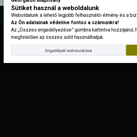
Georgikon Alapítvány
Sütiket használ a weboldalunk
Weboldalunk a lehető legjobb felhasználói élmény és a b
© 2025 - Georgikon Alapítvány |
site by
Az Ön adatainak védelme fontos a számunkra!
Az „Összes engedélyezése” gombra kattintva hozzájárul,
megfelelően az összes sütit használhatjuk.
Engedélyek testreszabása