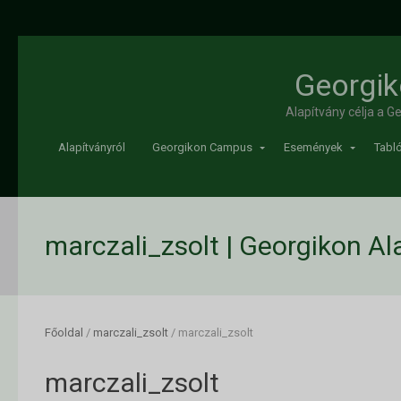
Georgik
Alapítvány célja a 
Alapítványról
Georgikon Campus
Események
Tabló
marczali_zsolt | Georgikon Al
Főoldal
/
marczali_zsolt
/
marczali_zsolt
marczali_zsolt