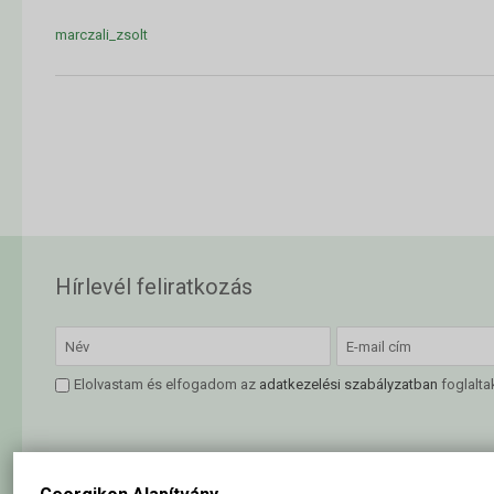
marczali_zsolt
Hírlevél feliratkozás
Elolvastam és elfogadom az
adatkezelési szabályzatban
foglalta