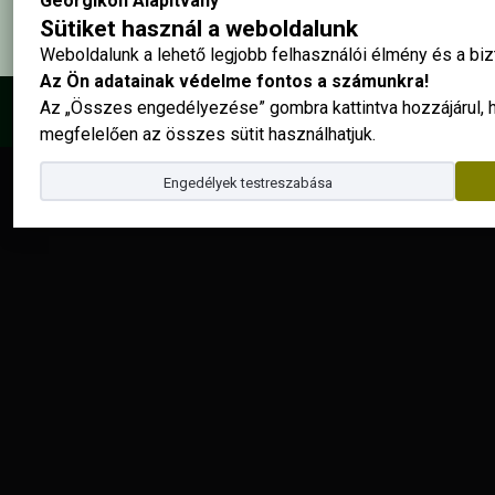
Georgikon Alapítvány
Sütiket használ a weboldalunk
Weboldalunk a lehető legjobb felhasználói élmény és a b
Az Ön adatainak védelme fontos a számunkra!
Az „Összes engedélyezése” gombra kattintva hozzájárul,
© 2025 - Georgikon Alapítvány |
site by
megfelelően az összes sütit használhatjuk.
Engedélyek testreszabása