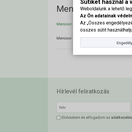
Sütiket használ a
Menüsor – Alapítvá
Weboldalunk a lehető le
Az Ön adatainak védel
Az „Összes engedélyezés
Menüsor - Alapítványi Bál 2025
összes sütit használhatju
Menüsor – Alapítványi Bál 2025
Engedély
Hírlevél feliratkozás
Elolvastam és elfogadom az
adatkezelés