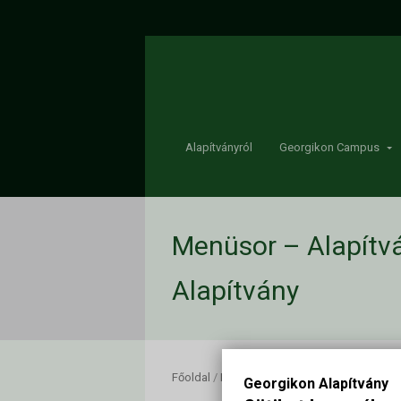
Alapítványról
Georgikon Campus
Menüsor – Alapítvá
Alapítvány
Főoldal
/
Menüsor - Alapítványi Bál 2025
/
Me
Georgikon Alapítvány