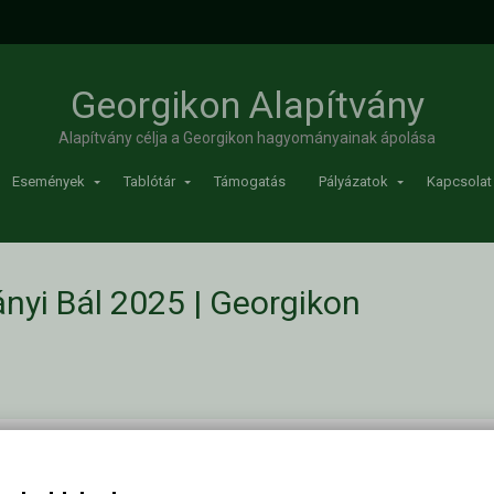
Georgikon Alapítvány
Alapítvány célja a Georgikon hagyományainak ápolása
Események
Tablótár
Támogatás
Pályázatok
Kapcsolat
nyi Bál 2025 | Georgikon
nüsor – Alapítványi Bál 2025
Kapc