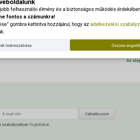
 weboldalunk
nyi Bál 2025
Georgi
gjobb felhasználói élmény és a biztonságos működés érdekében 
Cím: 83
me fontos a számunkra!
e” gombra kattintva hozzájárul, hogy az
adatkezelési szabályz
Dr. Kor
k.
Telefo
ek testreszabása
Összes engedé
E-mail
Az ala
i szabályzatban
foglaltakat.