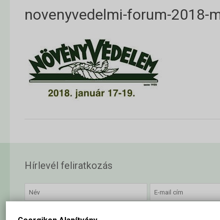
novenyvedelmi-forum-2018-m
Hírlevél feliratkozás
Elolvastam és elfogadom az
adatkezelési szabályzatban
foglalta