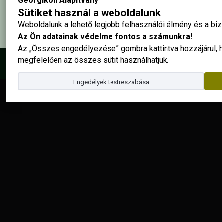
Georgikon Alapítvány
Sütiket használ a weboldalunk
Weboldalunk a lehető legjobb felhasználói élmény és a b
Az Ön adatainak védelme fontos a számunkra!
Az „Összes engedélyezése” gombra kattintva hozzájárul,
megfelelően az összes sütit használhatjuk.
© 2025 - Georgikon Alapítvány |
site by
Engedélyek testreszabása