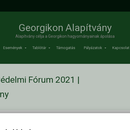
Georgikon Alapítvány
Alapítvány célja a Georgikon hagyományainak ápolása
Események
Tablótár
Támogatás
Pályázatok
Kapcsolat
védelmi Fórum 2021 |
ány
2021
/
Keszthelyi Növényvédelmi Fórum 2021
Kapc