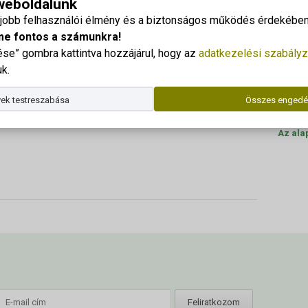
 weboldalunk
védelmi Fórum 2021
Georgi
gjobb felhasználói élmény és a biztonságos működés érdekében 
Cím: 83
me fontos a számunkra!
e” gombra kattintva hozzájárul, hogy az
adatkezelési szabályz
Dr. Kor
k.
Telefo
ek testreszabása
Összes engedé
E-mail
Az ala