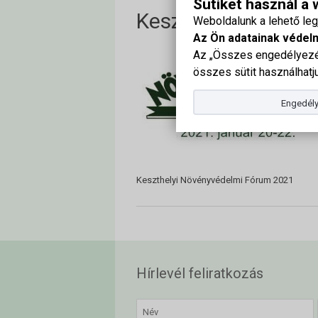
Sütiket használ a
Keszthelyi Növény
Weboldalunk a lehető le
Az Ön adatainak védel
Az „Összes engedélyezés
összes sütit használhatju
Engedély
Keszthelyi Növényvédelmi Fórum 2021
Hírlevél feliratkozás