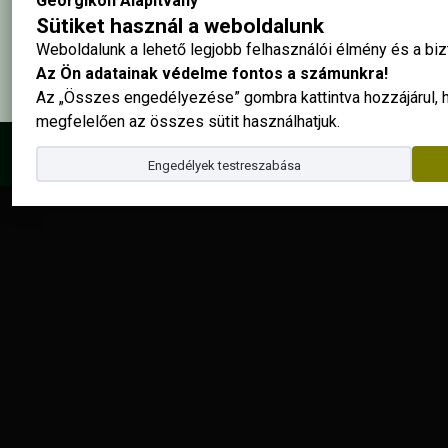
Georgikon Alapítvány
Elolvastam és elfogadom az
adatkezelési szabályzatban
foglalta
Sütiket használ a weboldalunk
Weboldalunk a lehető legjobb felhasználói élmény és a b
Az Ön adatainak védelme fontos a számunkra!
Az „Összes engedélyezése” gombra kattintva hozzájárul,
megfelelően az összes sütit használhatjuk.
© 2025 - Georgikon Alapítvány |
site by
Engedélyek testreszabása