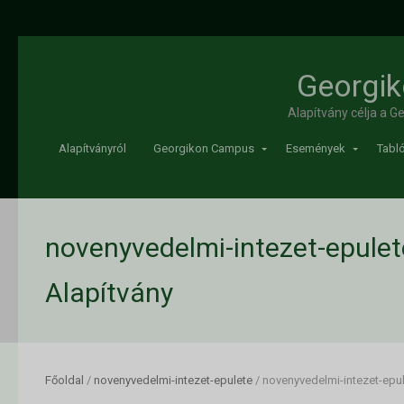
Georgik
Alapítvány célja a 
Alapítványról
Georgikon Campus
Események
Tabló
novenyvedelmi-intezet-epulet
Alapítvány
Főoldal
/
novenyvedelmi-intezet-epulete
/
novenyvedelmi-intezet-epu