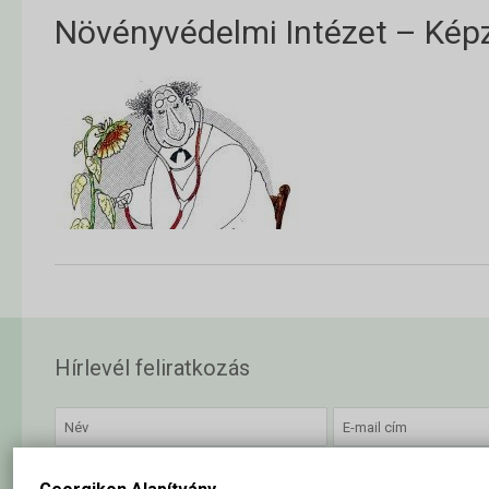
Növényvédelmi Intézet – Kép
Hírlevél feliratkozás
Elolvastam és elfogadom az
adatkezelési szabályzatban
foglalta