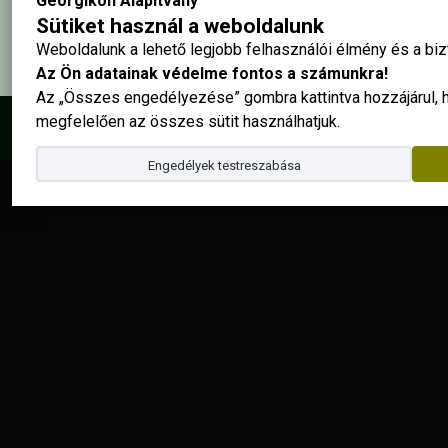
Georgikon Alapítvány
Sütiket használ a weboldalunk
Weboldalunk a lehető legjobb felhasználói élmény és a b
Az Ön adatainak védelme fontos a számunkra!
Az „Összes engedélyezése” gombra kattintva hozzájárul,
megfelelően az összes sütit használhatjuk.
© 2025 - Georgikon Alapítvány |
site by
Engedélyek testreszabása