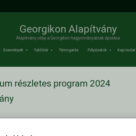
Georgikon Alapítvány
Alapítvány célja a Georgikon hagyományainak ápolása
Események
Tablótár
Támogatás
Pályázatok
Kapcsolat
um részletes program 2024
vány
rogram 2024
/
Növényvédelmi Fórum részletes program 2024
Kapc