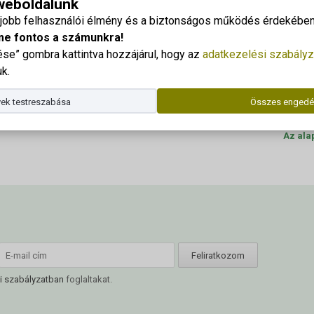
 weboldalunk
um részletes program 2024
Georgi
gjobb felhasználói élmény és a biztonságos működés érdekében 
Cím: 83
me fontos a számunkra!
e” gombra kattintva hozzájárul, hogy az
adatkezelési szabályz
24
Dr. Kor
k.
Telefo
24
ek testreszabása
Összes engedé
E-mail
Az ala
i szabályzatban
foglaltakat.