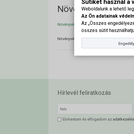
Sütiket használ a
Növényvédelmi Fór
Weboldalunk a lehető le
Az Ön adatainak védel
Az „Összes engedélyezés
Növényvédelmi Fórum részletes program 20
összes sütit használhatju
Növényvédelmi Fórum részletes program 20
Engedély
Hírlevél feliratkozás
Elolvastam és elfogadom az
adatkezelés