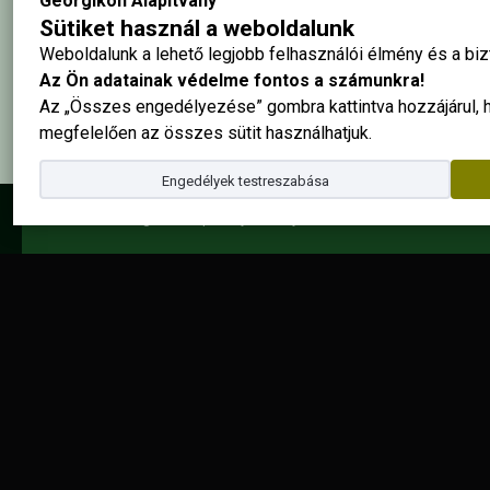
Georgikon Alapítvány
Sütiket használ a weboldalunk
Weboldalunk a lehető legjobb felhasználói élmény és a b
Elolvastam és elfogadom az
adatkezelési szabályzatban
foglalta
Az Ön adatainak védelme fontos a számunkra!
Az „Összes engedélyezése” gombra kattintva hozzájárul,
megfelelően az összes sütit használhatjuk.
Engedélyek testreszabása
© 2025 - Georgikon Alapítvány |
site by