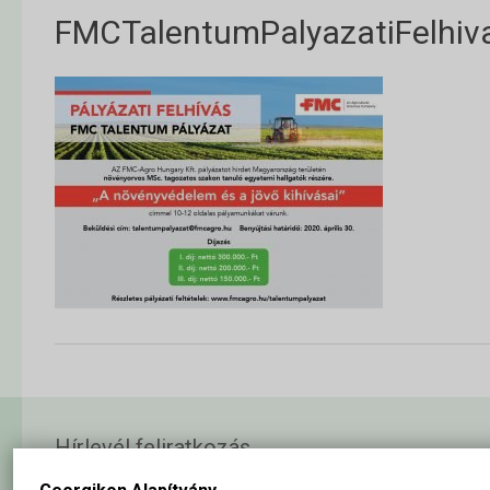
FMCTalentumPalyazatiFelhiv
Hírlevél feliratkozás