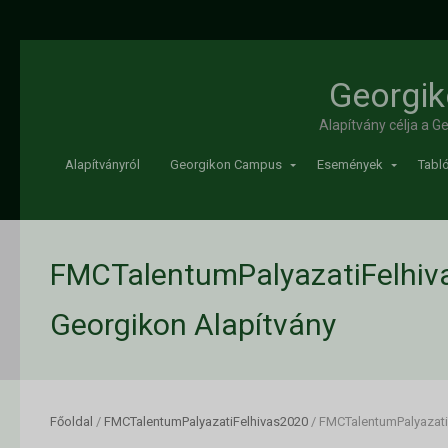
Georgik
Alapítvány célja a 
Alapítványról
Georgikon Campus
Események
Tabló
FMCTalentumPalyazatiFelhiv
Georgikon Alapítvány
Főoldal
/
FMCTalentumPalyazatiFelhivas2020
/
FMCTalentumPalyazati