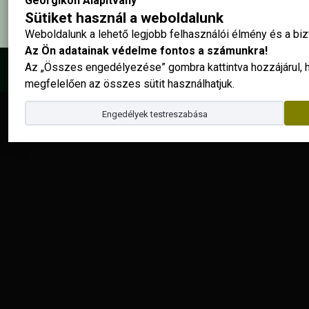
Georgikon Alapítvány
Sütiket használ a weboldalunk
Weboldalunk a lehető legjobb felhasználói élmény és a b
Az Ön adatainak védelme fontos a számunkra!
Az „Összes engedélyezése” gombra kattintva hozzájárul,
© 2025 - Georgikon Alapítvány |
site by
megfelelően az összes sütit használhatjuk.
Engedélyek testreszabása