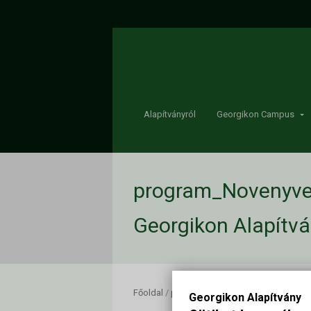
Alapítványról
Georgikon Campus
program_Novenyve
Georgikon Alapítv
Főoldal
/
program_Novenyvedelmi_Forum20
Georgikon Alapítvány