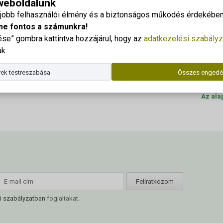
 weboldalunk
edelmi_Forum2023
Georgi
gjobb felhasználói élmény és a biztonságos működés érdekében 
Cím: 83
me fontos a számunkra!
e” gombra kattintva hozzájárul, hogy az
adatkezelési szabályz
Dr. Kor
k.
Telefo
023
ek testreszabása
Összes engedé
E-mail
Az ala
i szabályzatban
foglaltakat.