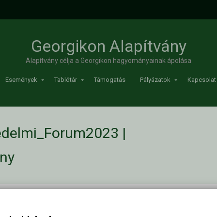
Georgikon Alapítvány
Alapítvány célja a Georgikon hagyományainak ápolása
Események
Tablótár
Támogatás
Pályázatok
Kapcsolat
delmi_Forum2023 |
ány
23
/
program_Novenyvedelmi_Forum2023
Kapc