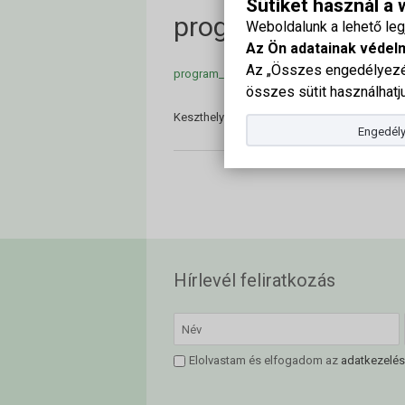
Sütiket használ a
program_Novenyv
Weboldalunk a lehető le
Az Ön adatainak védel
Az „Összes engedélyezés
program_Novenyvedelmi_Forum2023
összes sütit használhatju
Keszthelyi Növényvédelmi Fórum program 2
Engedély
Hírlevél feliratkozás
Elolvastam és elfogadom az
adatkezelés