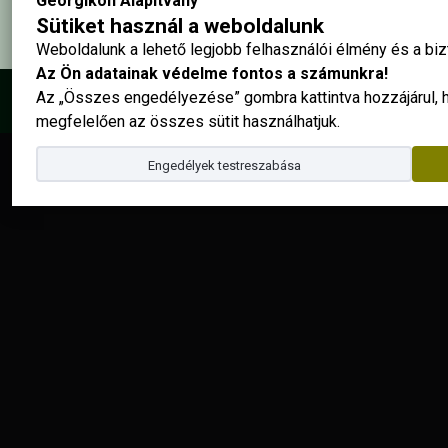
Georgikon Alapítvány
Sütiket használ a weboldalunk
Weboldalunk a lehető legjobb felhasználói élmény és a b
Az Ön adatainak védelme fontos a számunkra!
Az „Összes engedélyezése” gombra kattintva hozzájárul,
© 2025 - Georgikon Alapítvány |
site by
megfelelően az összes sütit használhatjuk.
Engedélyek testreszabása