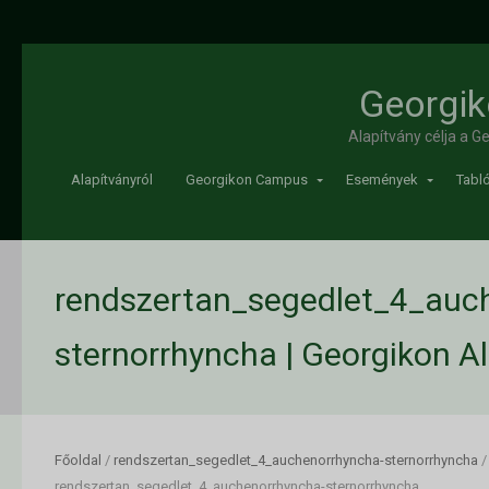
Georgik
Alapítvány célja a 
Alapítványról
Georgikon Campus
Események
Tabló
rendszertan_segedlet_4_auc
sternorrhyncha | Georgikon A
Főoldal
/
rendszertan_segedlet_4_auchenorrhyncha-sternorrhyncha
/
rendszertan_segedlet_4_auchenorrhyncha-sternorrhyncha