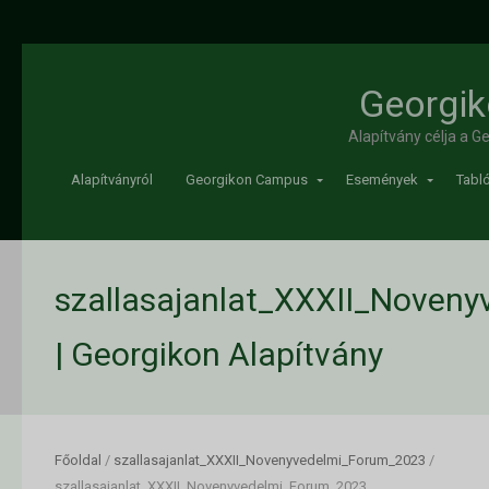
Georgik
Alapítvány célja a 
Alapítványról
Georgikon Campus
Események
Tabló
szallasajanlat_XXXII_Noven
| Georgikon Alapítvány
Főoldal
/
szallasajanlat_XXXII_Novenyvedelmi_Forum_2023
/
szallasajanlat_XXXII_Novenyvedelmi_Forum_2023