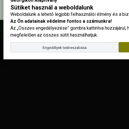
Georgikon Alapítvány
Sütiket használ a weboldalunk
Weboldalunk a lehető legjobb felhasználói élmény és a b
Az Ön adatainak védelme fontos a számunkra!
Az „Összes engedélyezése” gombra kattintva hozzájárul,
© 2025 - Georgikon Alapítvány |
site by
megfelelően az összes sütit használhatjuk.
Engedélyek testreszabása