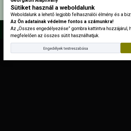
Georgikon Alapítvány
Sütiket használ a weboldalunk
Weboldalunk a lehető legjobb felhasználói élmény és a b
Az Ön adatainak védelme fontos a számunkra!
Az „Összes engedélyezése” gombra kattintva hozzájárul,
© 2025 - Georgikon Alapítvány |
site by
megfelelően az összes sütit használhatjuk.
Engedélyek testreszabása