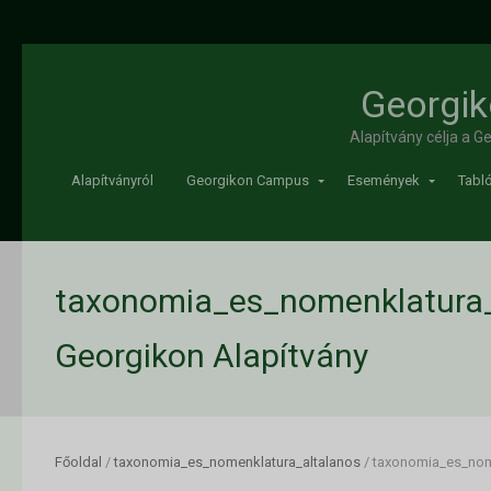
Georgik
Alapítvány célja a 
Alapítványról
Georgikon Campus
Események
Tabló
taxonomia_es_nomenklatura_
Georgikon Alapítvány
Főoldal
/
taxonomia_es_nomenklatura_altalanos
/
taxonomia_es_nom