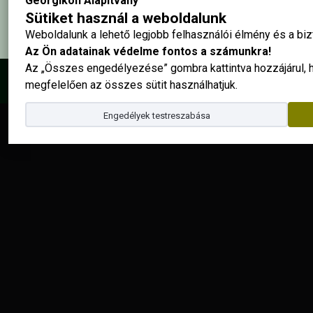
Georgikon Alapítvány
Sütiket használ a weboldalunk
Weboldalunk a lehető legjobb felhasználói élmény és a b
Az Ön adatainak védelme fontos a számunkra!
Az „Összes engedélyezése” gombra kattintva hozzájárul,
© 2025 - Georgikon Alapítvány |
site by
megfelelően az összes sütit használhatjuk.
Engedélyek testreszabása