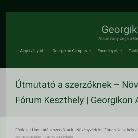
Georgik
Alapítvány célja a 
Alapítványról
Georgikon Campus
Események
Tabló
Útmutató a szerzőknek – Nö
Fórum Keszthely | Georgikon 
Főoldal
/
Útmutató a szerzőknek - Növényvédelmi Fórum Keszthely
/
Növényvédelmi Fórum Keszthely