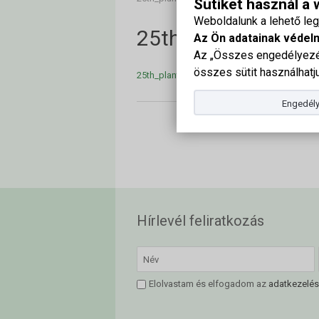
Sütiket használ a
Weboldalunk a lehető le
25th_plant_prote
Az Ön adatainak védel
Az „Összes engedélyezés
összes sütit használhatju
25th_plant_protection_forum_program_sch
Engedély
Hírlevél feliratkozás
Elolvastam és elfogadom az
adatkezelés