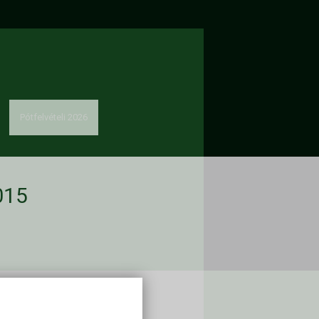
Pótfelvételi 2026
015
solat