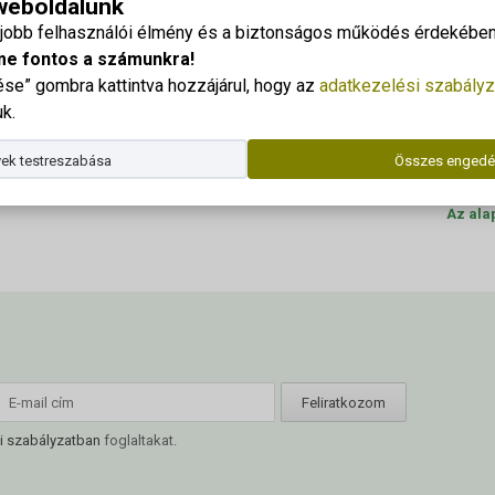
 weboldalunk
Georgi
gjobb felhasználói élmény és a biztonságos működés érdekében 
ction_forum_program_schedule_2
Cím: 83
me fontos a számunkra!
e” gombra kattintva hozzájárul, hogy az
adatkezelési szabályz
Dr. Kor
k.
edule_2015
Telefo
ek testreszabása
Összes engedé
E-mail
Az ala
i szabályzatban
foglaltakat.