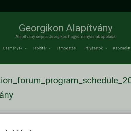
Georgikon Alapítvány
Alapítvány célja a Georgikon hagyományainak ápolása
Események
Tablótár
Támogatás
Pályázatok
Kapcsolat
ction_forum_program_schedule_2
vány
gram_schedule_2015
/
Kapc
edule_2015