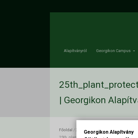
Alapítványról
Georgikon Campus
25th_plant_prote
| Georgikon Alapít
Főoldal
/
25th_plant_protection_forum_pro
Georgikon Alapítvány
25th_plant_protection_forum_program_sch